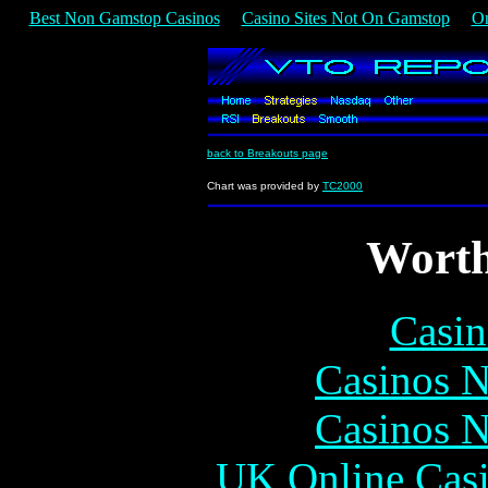
Best Non Gamstop Casinos
Casino Sites Not On Gamstop
On
back to Breakouts page
Chart was provided by
TC2000
Worth
Casin
Casinos 
Casinos 
UK Online Cas