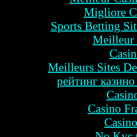
Migliore 
Sports Betting S
Meilleur
Casin
Meilleurs Sites De
рейтинг казино
Casin
Casino Fr
Casino
No Kyc 