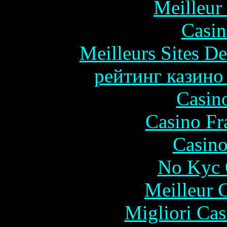
Meilleur
Casin
Meilleurs Sites De
рейтинг казино
Casin
Casino Fr
Casino
No Kyc 
Meilleur 
Migliori Cas