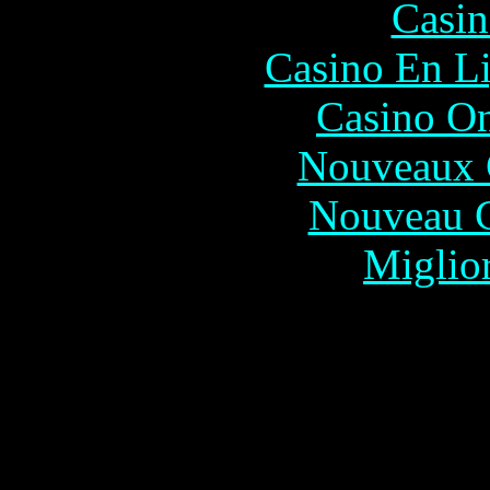
Casin
Casino En Li
Casino O
Nouveaux 
Nouveau C
Miglio