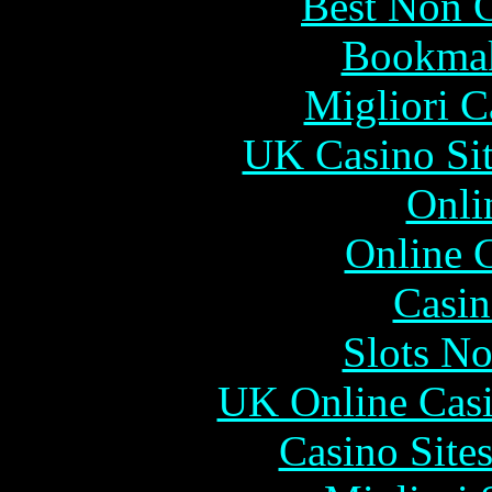
Best Non 
Bookma
Migliori 
UK Casino Si
Onli
Online 
Casin
Slots N
UK Online Cas
Casino Site