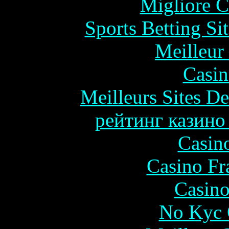
Migliore 
Sports Betting S
Meilleur
Casin
Meilleurs Sites De
рейтинг казино
Casin
Casino Fr
Casino
No Kyc 