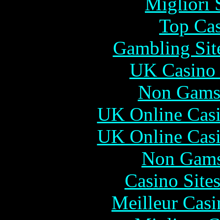
Migliori 
Top Cas
Gambling Sit
UK Casino
Non Gams
UK Online Cas
UK Online Cas
Non Gams
Casino Site
Meilleur Casi