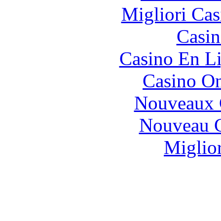
Migliori Cas
Casin
Casino En Li
Casino O
Nouveaux 
Nouveau C
Miglio